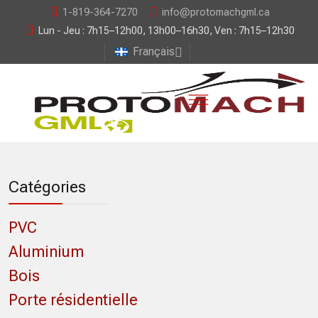
1-819-364-7270
info@protomachgml.ca
Lun - Jeu : 7h15–12h00, 13h00–16h30, Ven : 7h15–12h30
Français
Catégories
PVC
Aluminium
Bois
Porte résidentielle