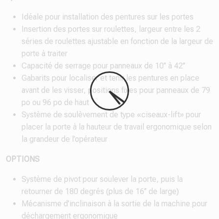
Idéale pour installation des pentures sur les portes
Insertion des portes sur roulettes, largeur entre les 2
séries de roulettes ajustable en fonction de la largeur de
porte à traiter
Capacité de serrage pour panneaux de 10’’ à 42’’
Gabarits pour localiser et tenir les pentures en place
avant de les visser, positions fixes pour panneaux de 79
po ou 96 po de haut
Système de soulèvement de type «ciseaux-lift» pour
placer la porte à la hauteur de travail ergonomique selon
la grandeur de l’opérateur
OPTIONS
Système de pivot pour soulever la porte, puis la
retourner de 180 degrés (plus de 16’’ de large)
Mécanisme d’inclinaison à la sortie de la machine pour
déchargement ergonomique