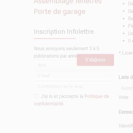
Assemblage fenêtres
Di
Porte de garage
Ge
Ge
Fl
Inscription Infolettre
L’
Il
Nous envoyons seulement 3 à 5
* Lice
publications par année.
S’abonner
Liste 
Aucun
J’ai lu et j’accepte la
Politique de
Vote:
confidentialité
Donnez 
Identif