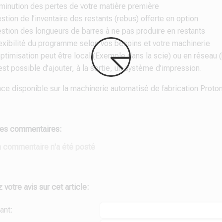
minution des pertes de votre matière première
stion de l’inventaire des restants (rebus) offerte en option
stion des longueurs de barres à ne pas produire en restants
exibilité du programme selon vos besoins et votre machinerie
optimisation peut être local (Exemple dans la scie) ou en réseau 
 est possible d’ajouter, à la sortie, un système d’impression.
nce disponible sur la machinerie automatisé de fabrication Pro
des commentaires:
 commentaire n'a été posté
votre avis sur cet article:
iant: