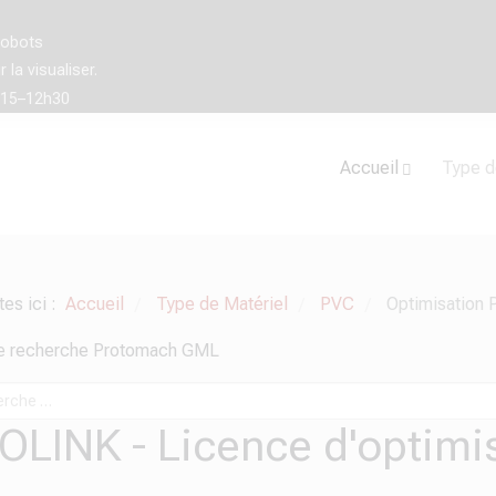
robots
la visualiser.
h15–12h30
Accueil
Type d
tes ici :
Accueil
Type de Matériel
PVC
Optimisation
/
/
/
de recherche Protomach GML
OLINK - Licence d'optimi