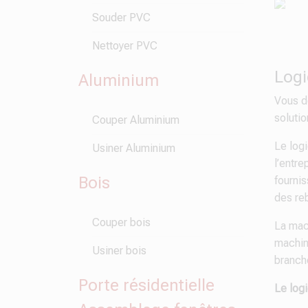
Souder PVC
Nettoyer PVC
Logi
Aluminium
Vous d
solutio
Couper Aluminium
Le logi
Usiner Aluminium
l’entre
Bois
fournis
des reb
Couper bois
La mach
machin
Usiner bois
branché
Porte résidentielle
Le logi