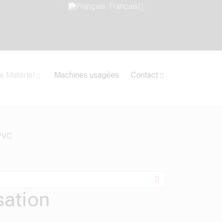
Français
e Matériel
Machines usagées
Contact
 PVC
sation