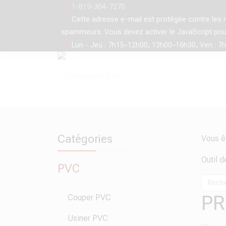
1-819-364-7270
Cette adresse e-mail est protégée contre les 
spammeurs. Vous devez activer le JavaScript pour 
Lun - Jeu : 7h15–12h00, 13h00–16h30, Ven : 7
Catégories
Vous ê
Outil 
PVC
PR
Couper PVC
Usiner PVC